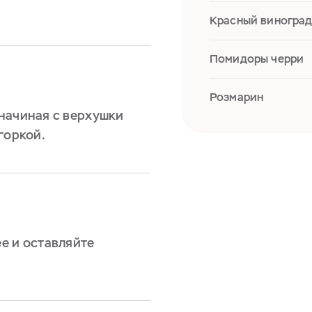
Красный виноград
Помидоры черри
Розмарин
начиная с верхушки
горкой.
е и оставляйте