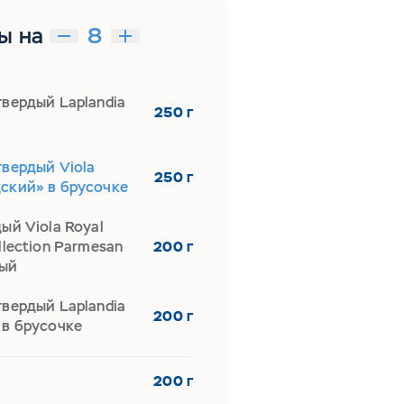
ы на
вердый Laplandia
250 г
твердый Viola
250 г
ский» в брусочке
ый Viola Royal
llection Parmesan
200 г
ый
вердый Laplandia
200 г
 в брусочке
200 г