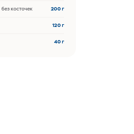
 без косточек
200 г
120 г
40 г