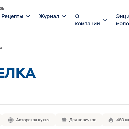
зь
Рецепты
Журнал
О
Энци
компании
моло
а
ЕЛКА
Авторская кухня
Для новичков
489 кк