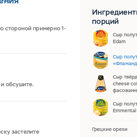
ения
Ингредиент
порций
со стороной примерно 1-
Сыр полут
Edam
Сыр полу
«Фламанд
Сыр твёрд
cheese co
 и обсушите.
фасованн
Сыр полут
Emmental
Грецкие орехи
ску застелите