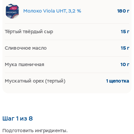
Молоко Viola UHT, 3,2 %
180 г
Тёртый твёрдый сыр
15 г
Сливочное масло
15 г
Мука пшеничная
10 г
Мускатный орех (тертый)
1 щепотка
Шаг 1 из 8
Подготовить ингридиенты.