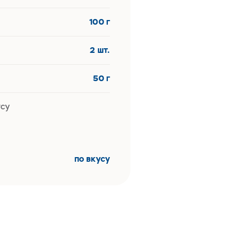
100 г
2 шт.
50 г
усу
по вкусу