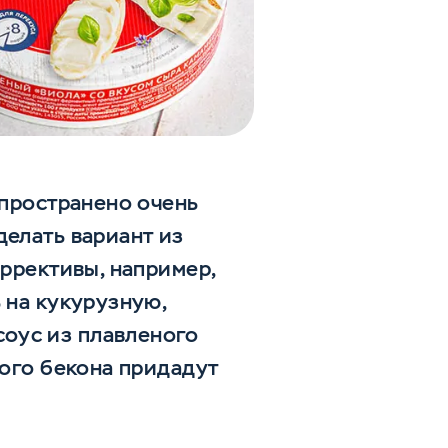
спространено очень
делать вариант из
оррективы, например,
 на кукурузную,
оус из плавленого
ного бекона придадут