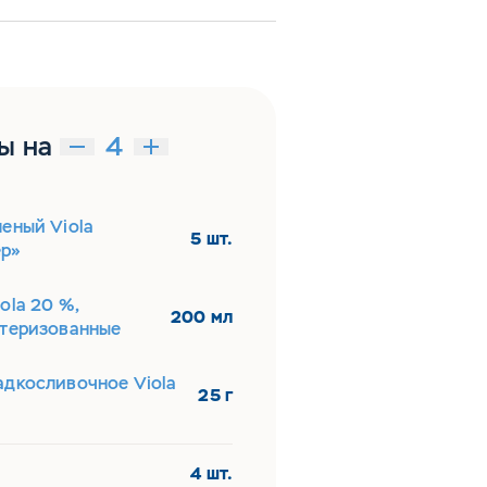
ы на
еный Viola
5 шт.
р»
ola 20 %,
200 мл
стеризованные
адкосливочное Viola
25 г
4 шт.