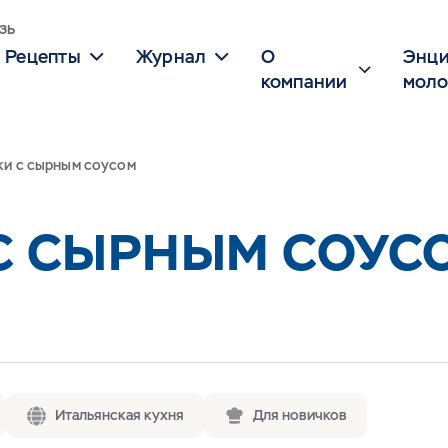
зь
Рецепты
Журнал
О
Энци
компании
моло
ки с сырным соусом
С СЫРНЫМ СОУС
Итальянская кухня
Для новичков