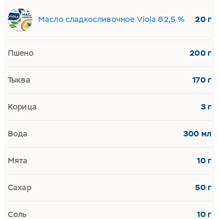
Масло сладкосливочное Viola 82,5 %
20 г
Пшено
200 г
Тыква
170 г
Корица
3 г
Вода
300 мл
Мята
10 г
Сахар
50 г
Соль
10 г