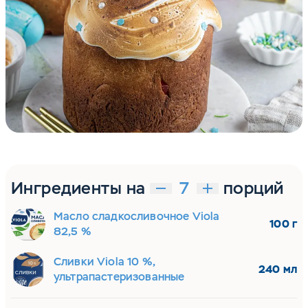
Ингредиенты на
порций
Масло сладкосливочное Viola
100 г
82,5 %
Сливки Viola 10 %,
240 мл
ультрапастеризованные