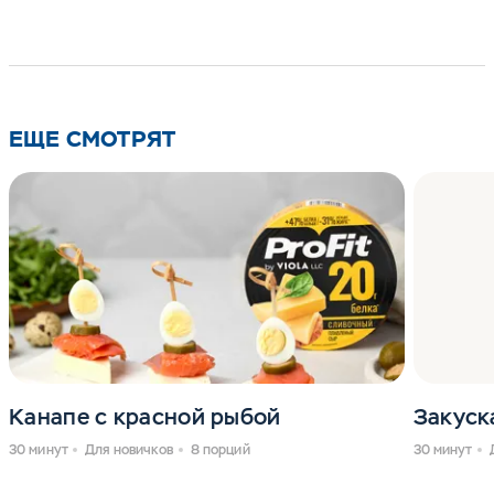
ЕЩЕ СМОТРЯТ
Канапе с красной рыбой
Закуск
30 минут
Для новичков
8 порций
30 минут