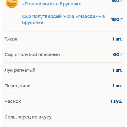
180 г
«Российский» в брусочке
Сыр полутвердый Viola «Маасдам» в
180 г
брусочке
Тыква
1 шт.
Сыр с голубой плесенью
60 г
Лук репчатый
1 шт.
Перец чили
1 шт.
Чеснок
1 зуб.
Соль, перец по вкусу