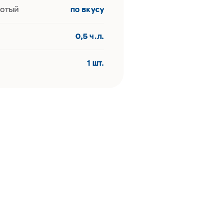
лотый
по вкусу
0,5 ч.л.
1 шт.