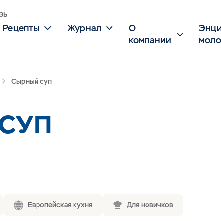
зь
Рецепты
Журнал
О
Энци
компании
моло
Сырный суп
СУП
Европейская кухня
Для новичков