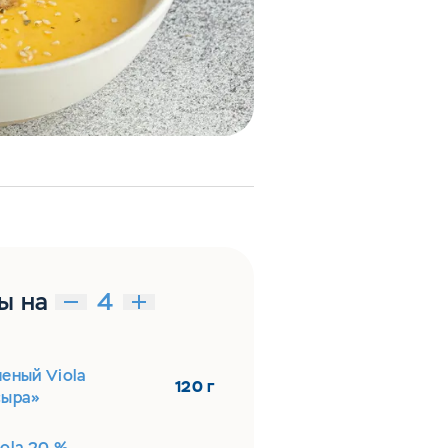
ы на
еный Viola
120 г
сыра»
ola 20 %,