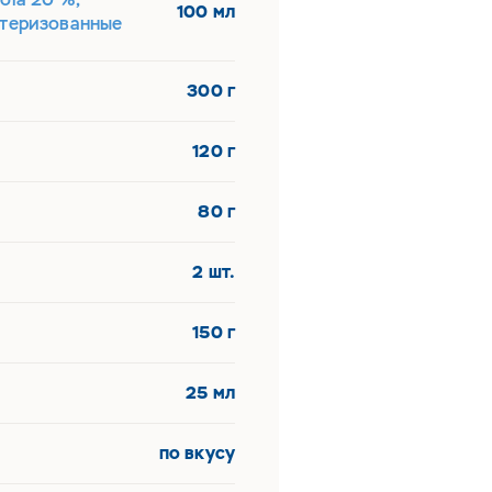
100 мл
стеризованные
300 г
120 г
80 г
2 шт.
150 г
25 мл
по вкусу