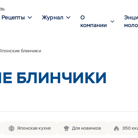
зь
Рецепты
Журнал
О
Энци
компании
моло
Японские блинчики
Е БЛИНЧИКИ
Японская кухня
Для новичков
350 кк