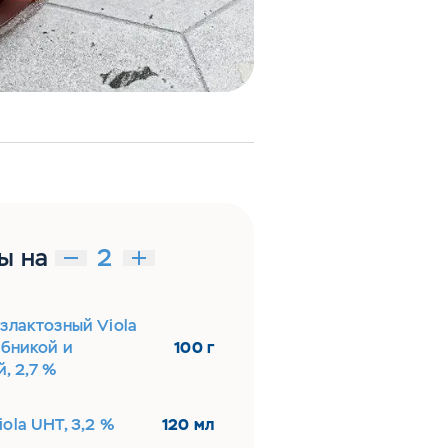
ы на
злактозный Viola
убникой и
100 г
, 2,7 %
ola UHT, 3,2 %
120 мл