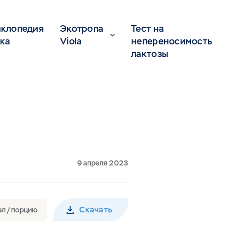
клопедия
Экотропа
Тест на
ка
Viola
непереносимость
лактозы
9 апреля 2023
Скачать
ал / порцию