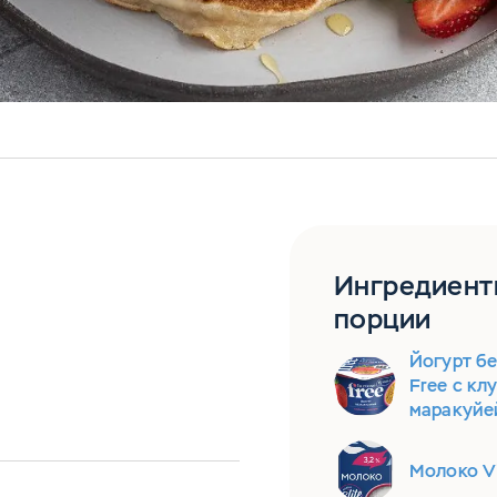
Ингредиент
порции
Йогурт бе
Free с кл
маракуйей
Молоко Vi