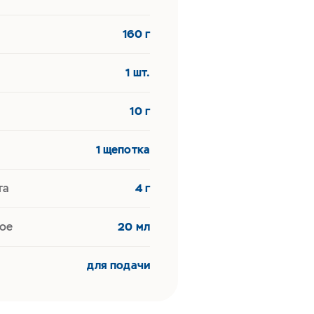
160 г
1 шт.
10 г
1 щепотка
та
4 г
ое
20 мл
для подачи