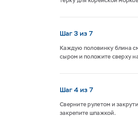
терку для корейской морко
Шаг 3 из 7
Каждую половинку
блина
с
сыром и положите сверху н
Шаг 4 из 7
Сверните рулетом и закрутит
закрепите шпажкой.