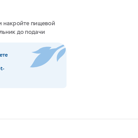
ли накройте пищевой
льник до подачи
ете
pt-