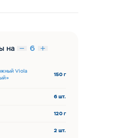
ы на
ожный Viola
150 г
ый»
6 шт.
120 г
2 шт.