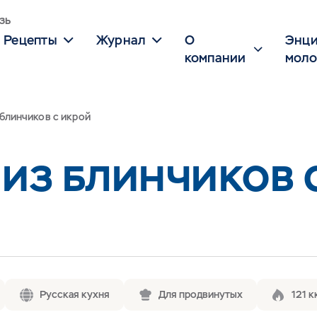
зь
Рецепты
Журнал
О
Энци
компании
моло
 блинчиков с икрой
 ИЗ БЛИНЧИКОВ 
Русская кухня
Для продвинутых
121 к