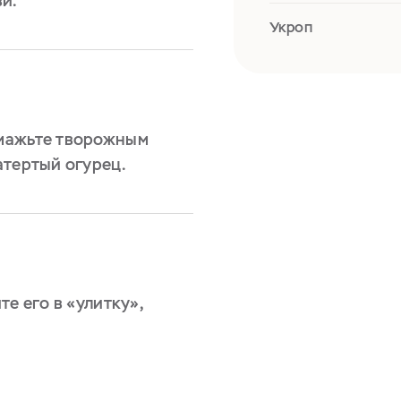
ви.
Укроп
мажьте творожным
атертый огурец.
е его в «улитку»,