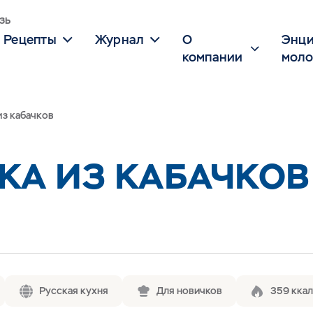
зь
Рецепты
Журнал
О
Энци
компании
моло
из кабачков
КА ИЗ КАБАЧКОВ
Русская кухня
Для новичков
359 ккал