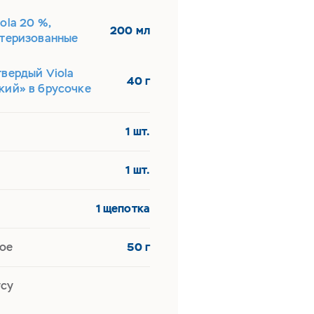
ola 20 %,
200 мл
стеризованные
твердый Viola
40 г
кий» в брусочке
1 шт.
1 шт.
ы
1 щепотка
ое
50 г
усу