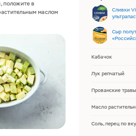
, положите в
Сливки Vi
растительным маслом
ультрапа
Сыр полу
«Российс
Кабачок
Лук репчатый
Прованские трав
Масло растительн
Соль, перец по вк