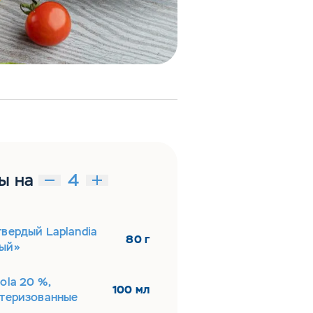
ы на
вердый Laplandia
80 г
ый»
ola 20 %,
100 мл
стеризованные