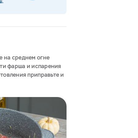
ш.
 на среднем огне
сти фарша и испарения
отовления приправьте и