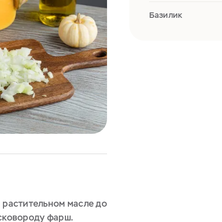
Базилик
а растительном масле до
 сковороду фарш.