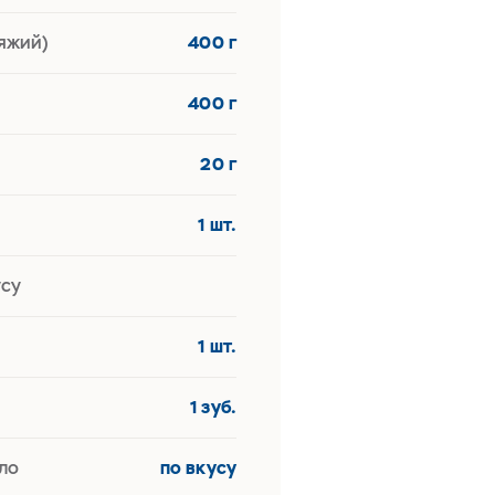
яжий)
400 г
400 г
20 г
1 шт.
усу
1 шт.
1 зуб.
ло
по вкусу