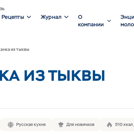
зь
Рецепты
Журнал
О
Энци
компании
моло
анка из тыквы
КА ИЗ ТЫКВЫ
Русская кухня
Для новичков
510 ккал