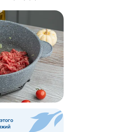
 этого
вяжий