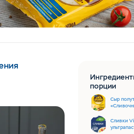
ения
Ингредиент
порции
Сыр полут
«Сливочн
Сливки Vi
ультрапа