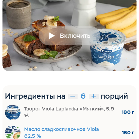
Включить
Ингредиенты на
порций
Творог Viola Laplandia «Мягкий», 5,9
180 г
%
Масло сладкосливочное Viola
150 г
82,5 %