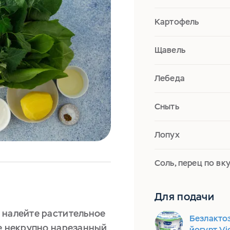
Картофель
Щавель
Лебеда
Сныть
Лопух
Соль, перец по вк
Для подачи
 налейте растительное
Безлакто
те некрупно нарезанный
йогурт Vi