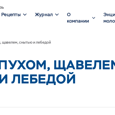
зь
Рецепты
Журнал
О
Энци
компании
моло
, щавелем, снытью и лебедой
ОПУХОМ, ЩАВЕЛЕ
И ЛЕБЕДОЙ