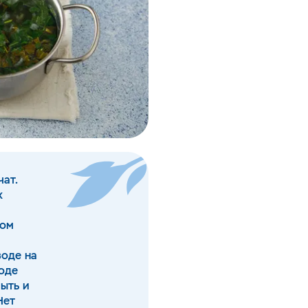
ат.
х
ком
воде на
воде
мыть и
Нет