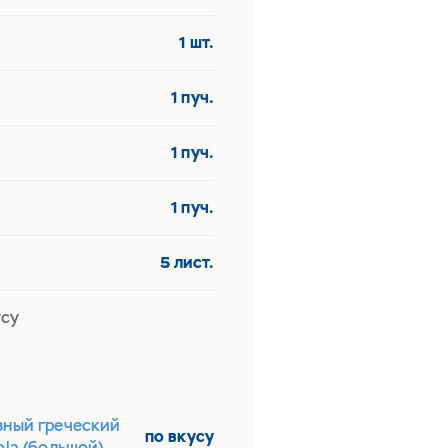
1 шт.
1 пуч.
1 пуч.
1 пуч.
5 лист.
усу
зный греческий
по вкусу
ola (большой)