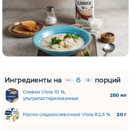
Ингредиенты на
порций
Сливки Viola 10 %,
250 мл
ультрапастеризованные
Масло сладкосливочное Viola 82,5 %
20 г