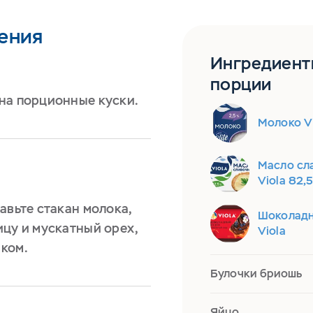
ения
Ингредиент
порции
на порционные куски.
Молоко Vi
Масло сл
Viola 82,
авьте стакан молока,
Шоколадн
ицу и мускатный орех,
Viola
ком.
Булочки бриошь
Яйцо