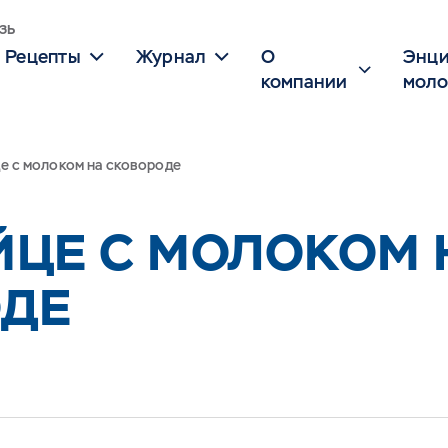
зь
Рецепты
Журнал
О
Энци
компании
моло
це с молоком на сковороде
ЙЦЕ С МОЛОКОМ 
ДЕ