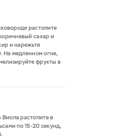
 сковороде растопите
 коричневый сахар и
жир и нарежьте
у. На медленном огне,
мелизируйте фрукты в
 Виола растопите в
сами по 15-20 секунд,
.