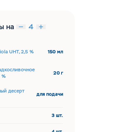
ы на
ola UHT, 2,5 %
150 мл
адкосливочное
20 г
5 %
ый десерт
для подачи
3 шт.
4 шт.