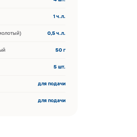
1 ч.л.
молотый)
0,5 ч.л.
ый
50 г
5 шт.
для подачи
для подачи