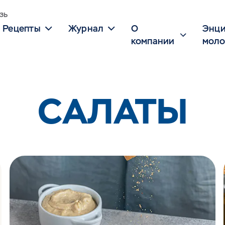
зь
Рецепты
Журнал
О
Энци
компании
моло
САЛАТЫ