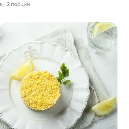
в
2 порции