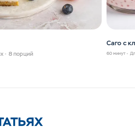
Саго с к
ых
8 порций
60 минут
Дл
ТАТЬЯХ