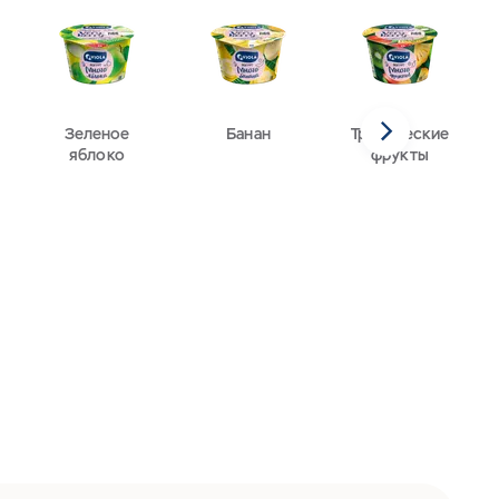
Зеленое
Банан
Тропические
яблоко
фрукты