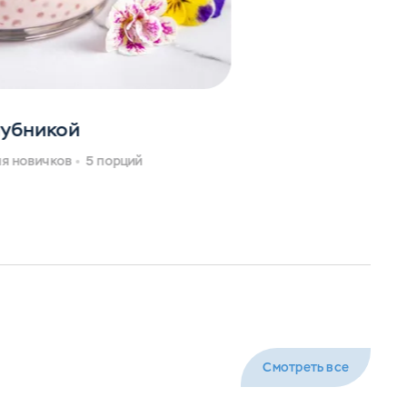
лубникой
я новичков
5 порций
Смотреть все