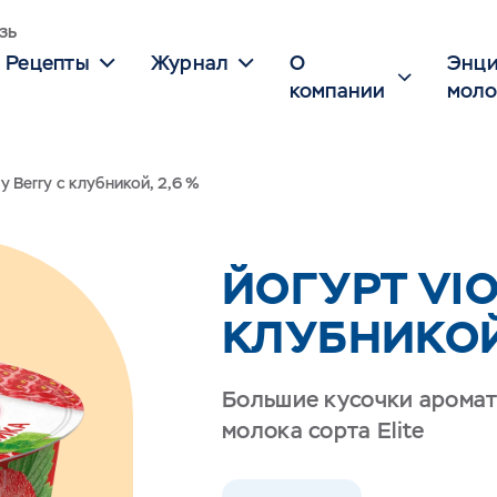
зь
Рецепты
Журнал
О
Энци
компании
моло
ry Berry с клубникой, 2,6 %
ЙОГУРТ VIO
КЛУБНИКОЙ, 
Большие кусочки аромат
молока сорта Elite