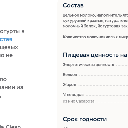
Состав
цельное молоко, наполнитель яго
кукурузный крахмал, натуральны
молочный белок, йогуртовая зак
йогурты в
Количество молочнокислых микр
стая
ищевых
Пищевая ценность на 
но не
Энергетическая ценность
Белков
 по
Жиров
пании из
,
Углеводов
из них Сахароза
Срок годности
a Clean