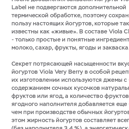
Label не подвергаются дополнительной
термической обработке, поэтому сохра
пользу настоящих йогуртов, которые та
известны как «живые». В составе Viola C
- только простые и понятные ингредиен
молоко, сахар, фрукты, ягоды и закваска
Секрет потрясающей насыщенности вку
йогуртов Viola Very Berry в особой реце
их изготовлении используются джемы с
содержанием сочных кусочков натураль
фруктов или ягод, а количество фруктов
ягодного наполнителя добавляется еще
чем при производстве обычных йогуртов
этом жирность йогуртов составляет всег
(без наполнителя 3,4 %), а энергетическ