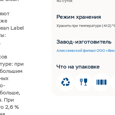
40 суток
няют
Режим хранения
кже
Хранить при температуре (4±2) °
lean Label
ты:
Завод-изготовитель
.
Алексеевский филиал ООО «Вио
сов
птуре: при
Что на упаковке
 большим
ных
о-
 больше,
. При
о 2,6 %
ая