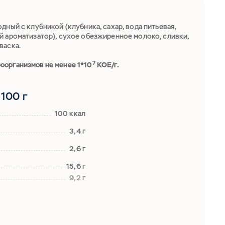
дный с клубникой (клубника, сахар, вода питьевая,
й ароматизатор), сухое обезжиренное молоко, сливки,
васка.
7
оорганизмов не менее 1*10
КОЕ/г.
100 г
100 ккал
3,4 г
2,6 г
15,6 г
9,2 г