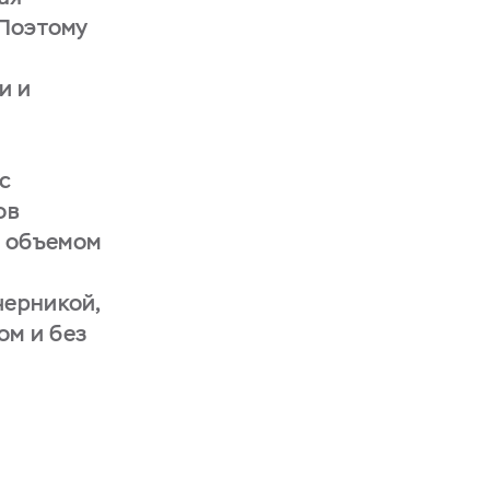
 Поэтому
и и
 с
ов
е объемом
черникой,
ом и без