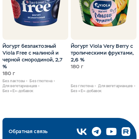
Йогурт безлактозный
Йогурт Viola Very Berry с
Viola Free с малиной и
тропическими фруктами,
черной смородиной, 2,7
2,6 %
%
180 г
180 г
Без лактозы
Без глютена
Для вегетарианцев
Без глютена
Для вегетарианцев
Без «Е»-добавок
Без «Е»-добавок
Обратная связь