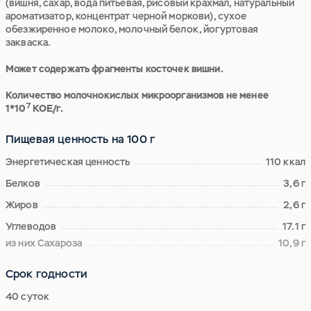
(вишня, сахар, вода питьевая, рисовый крахмал, натуральный
ароматизатор, концентрат черной моркови), сухое
обезжиренное молоко, молочный белок, йогуртовая
закваска.
Может содержать фрагменты косточек вишни.
Количество молочнокислых микроорганизмов не менее
7
1*10
КОЕ/г.
Пищевая ценность на 100 г
Энергетическая ценность
110 ккал
Белков
3,6 г
Жиров
2,6 г
Углеводов
17.1 г
из них Сахароза
10,9 г
Срок годности
40 суток