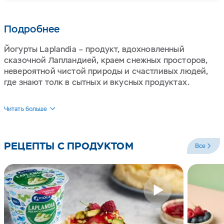
Подробнее
Йогурты Laplandia – продукт, вдохновленный
сказочной Лапландией, краем снежных просторов,
невероятной чистой природы и счастливых людей,
где знают толк в сытных и вкусных продуктах.
Viola Laplandia производятся из настоящих сливок и
Читать больше
молока высочайшего качества сорта Elite,
собранного на российских молочных хозяйствах,
прошедших обязательную аттестацию на
РЕЦЕПТЫ С ПРОДУКТОМ
Все
соответствие стандартам компании в вопросах
качества молока и содержания животных.
Йогурты обладают высокой жирностью от 7 до 8,5 %,
благодаря чему они получились такими сливочными,
нежными и питательными.
Каждый вкус — это неповторимый десерт, который