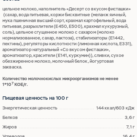
цельное молоко, наполнитель «Десерт со вкусом фисташки»
(сахар, вода питьевая, коржи бисквитные (меланж яичный,
мука пшеничная высший сорт, крахмал картофельный, вода
питьевая, разрыхлители (Е450, Е500), крахмал кукурузный,
соль), цельное сгущенное молоко с сахаром (молоко
нормализованное, сахар, лактоза), стабилизаторы (Е1442,
пектины), регуляторы кислотности (лимонная кислота, Е331),
ароматизатор натуральный «Со вкусом фисташки»,
ароматизатор, красители (Е141, куркумин)), сливки, сухое
обезжиренное молоко, молочный белок, йогуртовая
закваска.
Количество молочнокислых микроорганизмов не менее
7
1*10
КОЕ/г.
Пищевая ценность на 100 г
Энергетическая ценность
144 ккал/603 кДж
Белков
3,6 г
Жиров
7,1 г
Углеводов
16,4 г