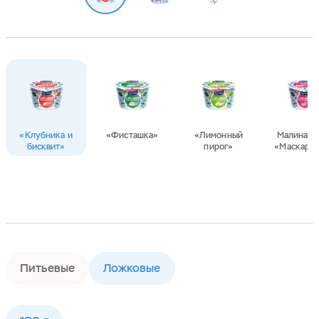
«Клубника и
«Фисташка»
«Лимонный
Малина и 
бисквит»
пирог»
«Маскарп
Питьевые
Ложковые