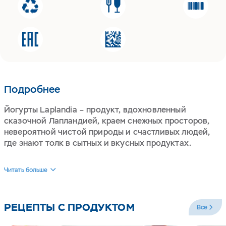
Подробнее
Йогурты Laplandia – продукт, вдохновленный
сказочной Лапландией, краем снежных просторов,
невероятной чистой природы и счастливых людей,
где знают толк в сытных и вкусных продуктах.
Viola Laplandia производятся из настоящих сливок и
Читать больше
молока высочайшего качества сорта Elite,
собранного на российских молочных хозяйствах,
прошедших обязательную аттестацию на
РЕЦЕПТЫ С ПРОДУКТОМ
Все
соответствие стандартам компании в вопросах
качества молока и содержания животных.