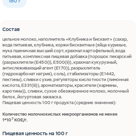
180 г
Состав
цельное молоко, наполнитель «Клубника и бисквит» (сахар,
вода питьевая, клубника, коржи бисквитные (яйца куриные,
мука пшеничная высший сорт, крахмал картофельный, вода
питьевая, комплексная пищевая добавка (порошок пекарский
(разрыхлители (Е450(i), Е500(ii)), крахмал кукурузный,
антислеживающий агент (Е170)), разрыхлитель
(гидрокарбонат натрия), соль), стабилизаторы (Е1442,
пектины), сливки сухие, регуляторы кислотности (лимонная
кислота, Е331(iii)), ароматизаторы, красители (кармины,
каротины)), сливки, сухое обезжиренное молоко, молочный
белок, йогуртовая закваска.
Пищевая ценность 100 г продукта (средние значения):
Количество молочнокислых микроорганизмов не менее
7
1*10
КОЕ/г.
Пищевая ценность на 100 г