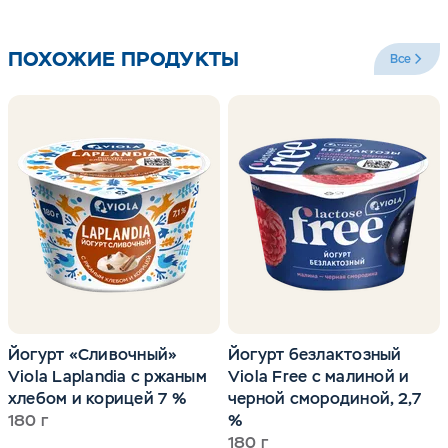
взыскательных гурманов.
ПОХОЖИЕ ПРОДУКТЫ
Все
СКАЗКА О РЫСИ СНЕЖКЕ
Йогурт «Сливочный»
Йогурт безлактозный
Viola Laplandia с ржаным
Viola Free с малиной и
хлебом и корицей 7 %
черной смородиной, 2,7
180 г
%
180 г