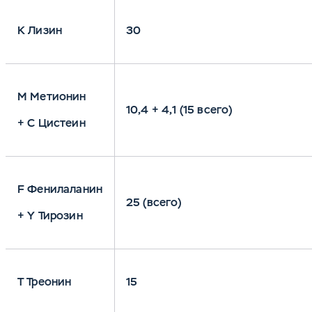
K Лизин
30
M Метионин
10,4 + 4,1 (15 всего)
+ С Цистеин
F Фенилаланин
25 (всего)
+ Y Тирозин
Т Треонин
15