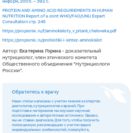
информ, 2005. — 392 с.
PROTEIN AND AMINO ACID REQUIREMENTS IN HUMAN
NUTRITION Report of a Joint WHO/FAO/UNU Expert
Consultation стр. 245
https://propionix.ru/f/aminokisloty_v_pitanii_cheloveka.pdf
https://propionix.ru/probiotiki-i-sintez-aminokislot
Автор:
Екатерина Горина -
доказательный
нутрициолог, член этического комитета
Общественного объединения "Нутрициологи
России".
Обратитесь к врачу
Наши статьи написаны с учетом мнения экспертов:
диетологов, нутрициологов и врачей. При
подготовке материалов мы изучаем научные
исследования и авторитетные источники. Однако,
мы не ставим диагнозов. Для того, чтобы получить
полноценную рекомендацию с учетом ваших
индивидуальных особенностей, пожалуйста,