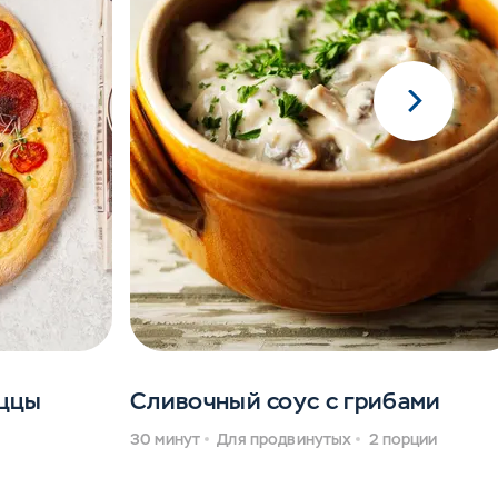
иццы
Сливочный соус с грибами
и
30 минут
Для продвинутых
2 порции