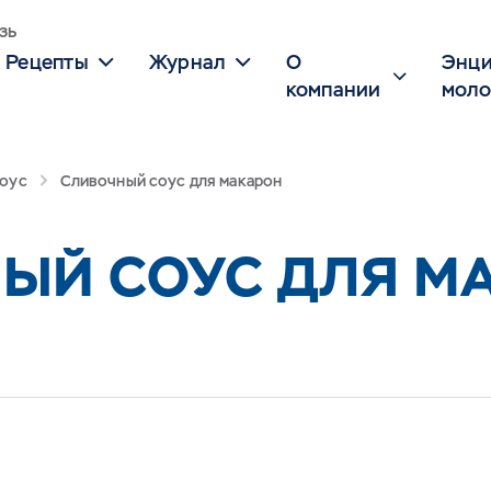
зь
Рецепты
Журнал
О
Энци
компании
моло
соус
Сливочный соус для макарон
ЫЙ СОУС ДЛЯ М