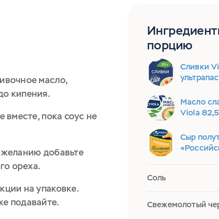
Ингредиент
порцию
Сливки Vi
ультрапа
ливочное масло,
до кипения.
Масло сл
Viola 82,
е вместе, пока соус не
Сыр полу
«Российс
о желанию добавьте
го ореха.
Соль
укции на упаковке.
же подавайте.
Свежемолотый че