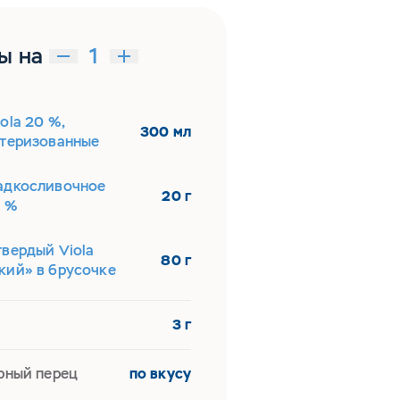
ы на
ola 20 %,
300 мл
стеризованные
адкосливочное
20 г
5 %
твердый Viola
80 г
кий» в брусочке
3 г
рный перец
по вкусу