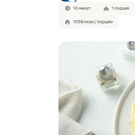
10 минут
1 порция
1056 ккал / порцию