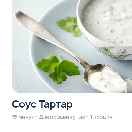
Соус Тартар
15 минут
Для продвинутых
1 порция