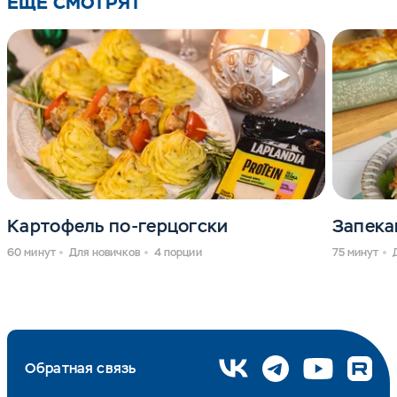
ЕЩЕ СМОТРЯТ
Картофель по-герцогски
Запека
60 минут
Для новичков
4 порции
75 минут
Обратная связь