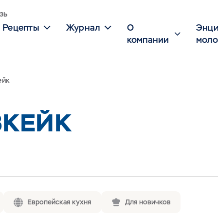
зь
Рецепты
Журнал
О
Энци
компании
моло
ейк
ЗКЕЙК
Европейская кухня
Для новичков