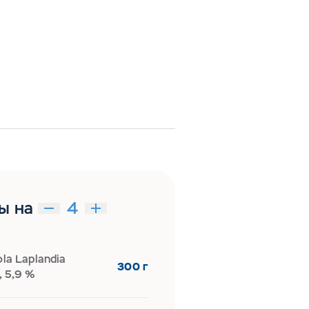
ы на
ola Laplandia
300 г
 5,9 %