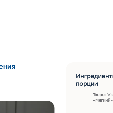
ения
Ингредиент
порции
Творог Vi
«Мягкий»,