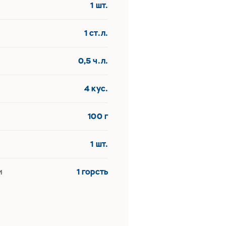
1 шт.
1 ст.л.
0,5 ч.л.
4 кус.
100 г
1 шт.
и
1 горсть