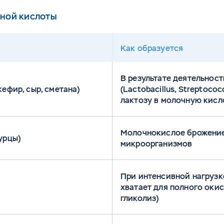
чной кислоты
Как образуется
В результате деятельнос
ефир, сыр, сметана)
(Lactobacillus, Streptoco
лактозу в молочную кисл
Молочнокислое брожение
урцы)
микроорганизмов
При интенсивной нагрузке
хватает для полного оки
гликолиз)