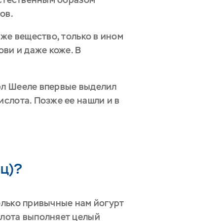
ов.
 же вещество, только в ином
ови и даже коже. В
рл Шееле впервые выделил
слота. Позже ее нашли и в
ц)?
олько привычные нам йогурт
слота выполняет целый