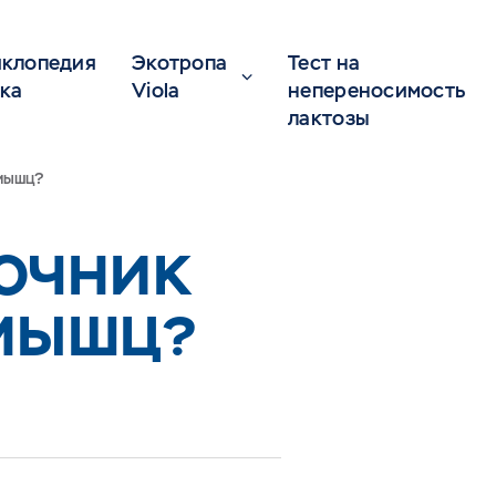
клопедия
Экотропа
Тест на
ка
Viola
непереносимость
лактозы
 мышц?
ТОЧНИК
 МЫШЦ?