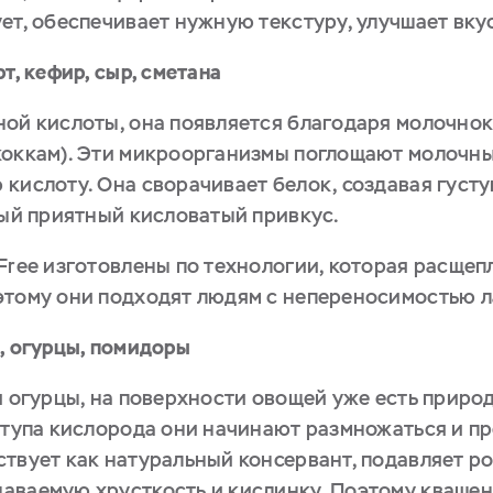
ет, обеспечивает нужную текстуру, улучшает вку
т, кефир, сыр, сметана
ной кислоты, она появляется благодаря молочно
коккам). Эти микроорганизмы поглощают молочный
кислоту. Она сворачивает белок, создавая густу
мый приятный кисловатый привкус.
Free изготовлены по технологии, которая расще
этому они подходят людям с непереносимостью л
, огурцы, помидоры
ли огурцы, на поверхности овощей уже есть прир
оступа кислорода они начинают размножаться и п
ствует как натуральный консервант, подавляет р
аваемую хрусткость и кислинку. Поэтому квашен