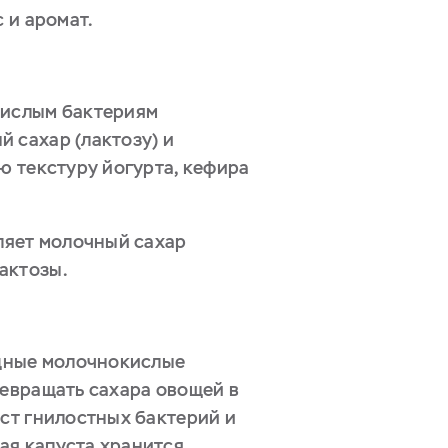
с и аромат.
кислым бактериям
 сахар (лактозу) и
ю текстуру йогурта, кефира
пляет молочный сахар
актозы.
одные молочнокислые
ревращать сахара овощей в
ост гнилостных бактерий и
ая капуста хранится