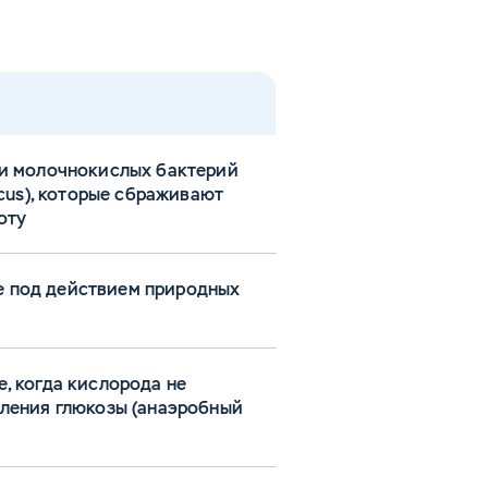
ти молочнокислых бактерий
ccus), которые сбраживают
оту
 под действием природных
, когда кислорода не
сления глюкозы (анаэробный