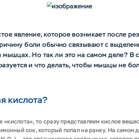
стое явление, которое возникает после р
Причину боли обычно связывают с выделен
 мышцах. Но так ли это на самом деле? В с
разуется и что делать, чтобы мышцы не бо
ая кислота?
 «кислота», то сразу представляем кислое вещес
имонный сок, который попал на ранку. На самом д
C₃H₆O₃) — это органическое соединение, которое