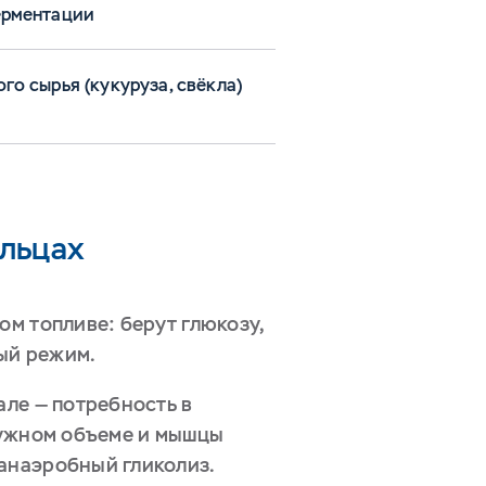
ерментации
о сырья (кукуруза, свёкла)
альцах
ом топливе: берут глюкозу,
ый режим.
але — потребность в
 нужном объеме и мышцы
 анаэробный гликолиз.