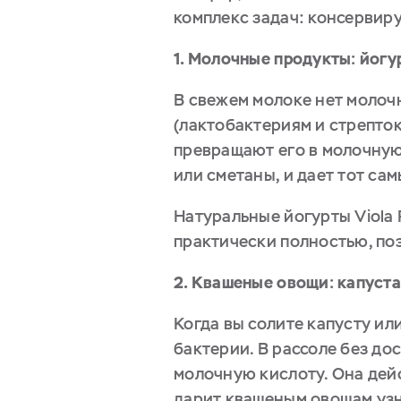
комплекс задач: консервиру
1. Молочные продукты: йогур
В свежем молоке нет молоч
(лактобактериям и стрепто
превращают его в молочную 
или сметаны, и дает тот са
Натуральные йогурты Viola 
практически полностью, по
2. Квашеные овощи: капуста
Когда вы солите капусту и
бактерии. В рассоле без д
молочную кислоту. Она дей
дарит квашеным овощам узн