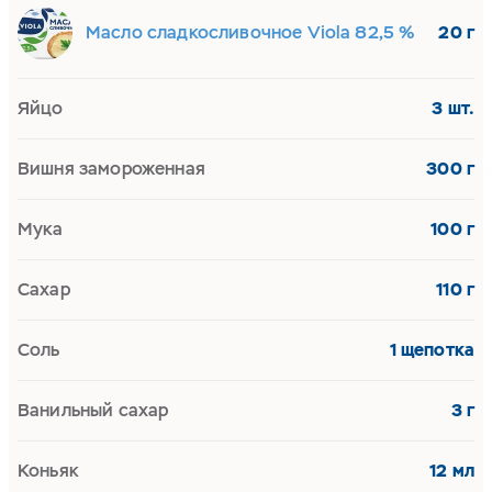
Масло сладкосливочное Viola 82,5 %
20 г
Яйцо
3 шт.
Вишня замороженная
300 г
Мука
100 г
Сахар
110 г
Соль
1 щепотка
Ванильный сахар
3 г
Коньяк
12 мл