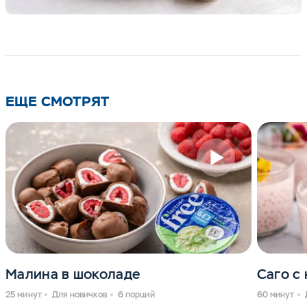
ЕЩЕ СМОТРЯТ
Малина в шоколаде
Саго с
25 минут
Для новичков
6 порций
60 минут