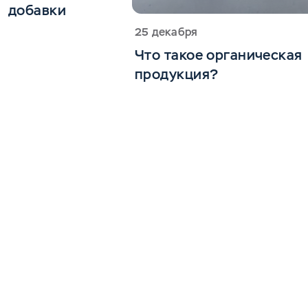
добавки
25 декабря
Что такое органическая
продукция?
Обратная связь
© 2026 ООО «Виола», 199178, г. Санкт-Петербург, линия 18-я В.
О., д. 29, литера А, пом 1-Н, ком. 154
Обработка данных
Дизайн – MAX
Конфиденциальность
Код — MM Source