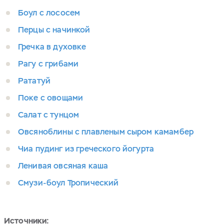
Боул с лососем
Перцы с начинкой
Гречка в духовке
Рагу с грибами
Рататуй
Поке с овощами
Салат с тунцом
Овсяноблины с плавленым сыром камамбер
Чиа пудинг из греческого йогурта
Ленивая овсяная каша
Смузи-боул Тропический
Источники: