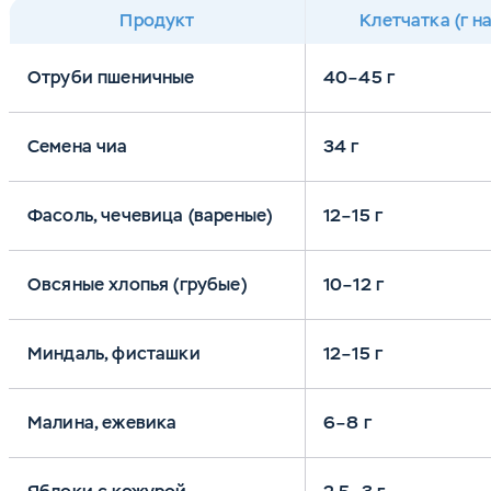
Продукт
Клетчатка (г на
Отруби пшеничные
40–45 г
Семена чиа
34 г
Фасоль, чечевица (вареные)
12–15 г
Овсяные хлопья (грубые)
10–12 г
Миндаль, фисташки
12–15 г
Малина, ежевика
6–8 г