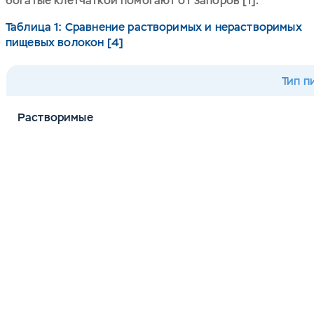
богатые клетчаткой помогают от запоров [1].
Таблица 1: Сравнение растворимых и нерастворимых
пищевых волокон [4]
Тип п
Растворимые