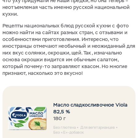
что уху придумали не наши предки, но она теперь –
неотъемлемая часть именно русской национальной
кухни.
Рецепты национальных блюд русской кухни с фото
можно найти на сайтах разных стран, с отзывами и
особенностями приготовления. Интересно, что
иностранцы отмечают необычный и неожиданный для
них вкус солянки, окрошки, щей. Так, изначально
основа окрошки видится им обычным салатом,
который почему-то заправляют квасом. Но многие
признают, насколько это вкусно!
Масло сладкосливочное Viola
82,5 %
180 г
Без глютена
Для вегетарианцев
Без «Е»-добавок