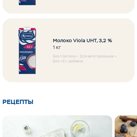
Молоко Viola UHT, 3,2 %
1 кг
Без глютена
Для вегетарианцев
Без «Е»-добавок
РЕЦЕПТЫ