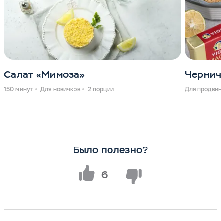
Салат «Мимоза»
Чернич
150 минут
Для новичков
2 порции
Для продви
Было полезно?
6