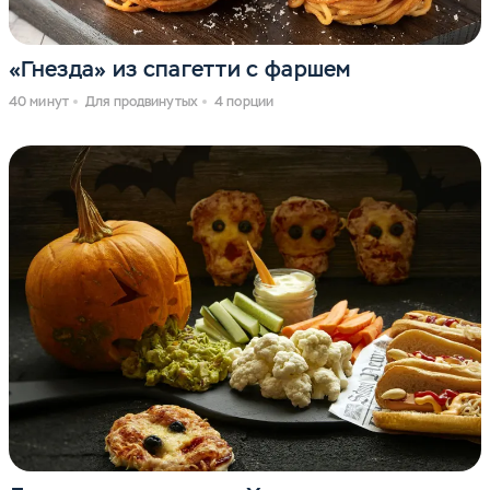
«Гнезда» из спагетти с фаршем
40 минут
Для продвинутых
4 порции