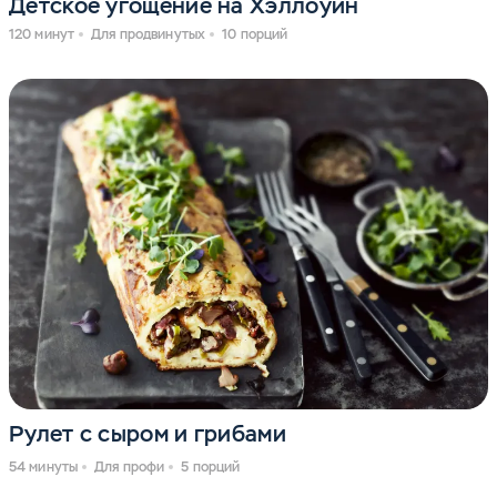
Детское угощение на Хэллоуин
120 минут
Для продвинутых
10 порций
Рулет с сыром и грибами
54 минуты
Для профи
5 порций