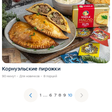
Корнуэльские пирожки
90 минут
Для новичков
8 порций
1
. . .
6
7
8
9
10