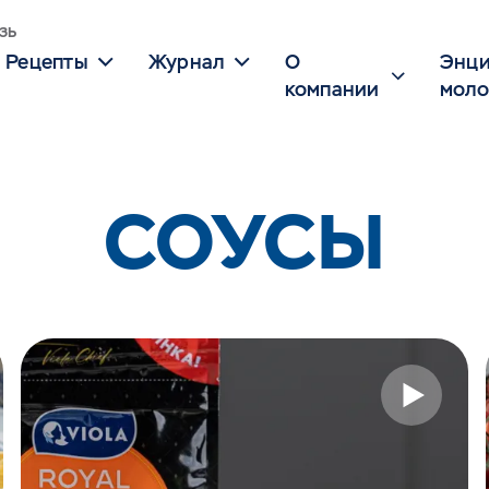
зь
Рецепты
Журнал
О
Энци
компании
моло
СОУСЫ